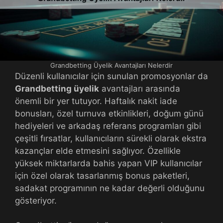
Grandbetting Üyelik Avantajları Nelerdir
Düzenli kullanıcılar için sunulan promosyonlar da
Grandbetting üyelik
avantajları arasında
önemli bir yer tutuyor. Haftalık nakit iade
bonusları, özel turnuva etkinlikleri, doğum günü
hediyeleri ve arkadaş referans programları gibi
çeşitli fırsatlar, kullanıcıların sürekli olarak ekstra
kazançlar elde etmesini sağlıyor. Özellikle
yüksek miktarlarda bahis yapan VIP kullanıcılar
için özel olarak tasarlanmış bonus paketleri,
sadakat programının ne kadar değerli olduğunu
gösteriyor.