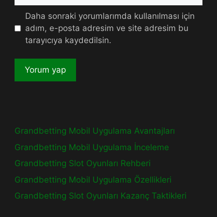
Daha sonraki yorumlarımda kullanılması için
adım, e-posta adresim ve site adresim bu
tarayıcıya kaydedilsin.
Grandbetting Mobil Uygulama Avantajları
Grandbetting Mobil Uygulama İnceleme
Grandbetting Slot Oyunları Rehberi
Grandbetting Mobil Uygulama Özellikleri
Grandbetting Slot Oyunları Kazanç Taktikleri