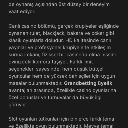
de oynanış açısından üst düzey bir deneyim
vaat ediyor.
Canlı casino bölümü, gerçek krupiyeler eşliğinde
oynanan rulet, blackjack, bakara ve poker gibi
klasik oyunlarla doludur. HD kalitesinde canlı
yayınlar ve profesyonel krupiyelerle etkileşim
kurma imkanı, fiziksel bir casinoda olma hissini
evinizdeki konfora taşıyor. Farklı limit
seçenekleri sayesinde, hem düşük bütçeli
oyuncular hem de yüksek bahisçiler için uygun
masalar bulunmaktadır.
Grandbetting üyelik
avantajları arasında, özellikle casino oyunlarına
özel bonuslar ve turnuvalar da büyük ilgi
görüyor.
Slot oyunları tutkunları için binlerce farklı tema
ve özellikte oyun bulunmaktadır. Meyve temalı