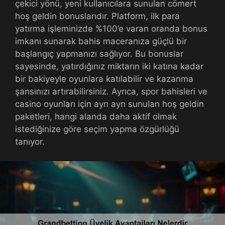
çekici yönü, yeni kullanıcılara sunulan cömert
hoş geldin bonuslarıdır. Platform, ilk para
yatırma işleminizde %100’e varan oranda bonus
imkanı sunarak bahis maceranıza güçlü bir
başlangıç yapmanızı sağlıyor. Bu bonuslar
sayesinde, yatırdığınız miktarın iki katına kadar
bir bakiyeyle oyunlara katılabilir ve kazanma
şansınızı artırabilirsiniz. Ayrıca, spor bahisleri ve
casino oyunları için ayrı ayrı sunulan hoş geldin
paketleri, hangi alanda daha aktif olmak
istediğinize göre seçim yapma özgürlüğü
tanıyor.