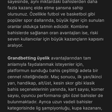
sayesinde, aynı miktardaki bahislerden daha
fazla kazanç elde etme şansına sahip
olursunuz. Özellikle futbol ve basketbol gibi
popüler spor dallarında, büyük ligler için sunulan
oranlar oldukça tatmin edicidir. Kombine
bahislerde sağlanan oran avantajları ise, riski
seven kullanıcılar için büyük kazançların kapısını
aralıyor.
Grandbetting üyelik
avantajlarından tam
anlamıyla faydalanmak isteyenler için,
platformun sunduğu bahis çeşitliliği adeta bir
cennet niteliğindedir. Maç sonucu, ilk yarı/ikinci
yarı, handikap, alt/üst, kesin skor gibi klasik
bahis seçeneklerinin yanında, kart sayısı, korner
sayısı, oyuncu performansı gibi özel bahisler de
bulunmaktadır. Ayrıca uzun vadeli bahisler
kategorisinde lig şampiyonluğu, kupa kazananı,