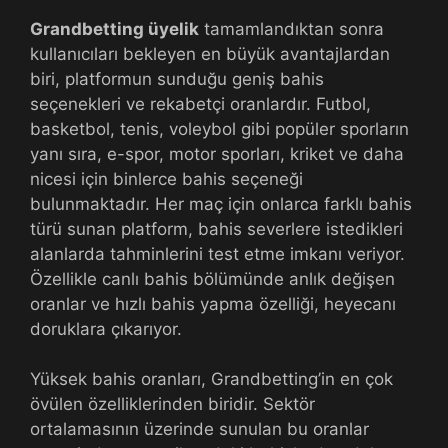
Grandbetting üyelik
tamamlandıktan sonra
kullanıcıları bekleyen en büyük avantajlardan
biri, platformun sunduğu geniş bahis
seçenekleri ve rekabetçi oranlardır. Futbol,
basketbol, tenis, voleybol gibi popüler sporların
yanı sıra, e-spor, motor sporları, kriket ve daha
nicesi için binlerce bahis seçeneği
bulunmaktadır. Her maç için onlarca farklı bahis
türü sunan platform, bahis severlere istedikleri
alanlarda tahminlerini test etme imkanı veriyor.
Özellikle canlı bahis bölümünde anlık değişen
oranlar ve hızlı bahis yapma özelliği, heyecanı
doruklara çıkarıyor.
Yüksek bahis oranları, Grandbetting’in en çok
övülen özelliklerinden biridir. Sektör
ortalamasının üzerinde sunulan bu oranlar