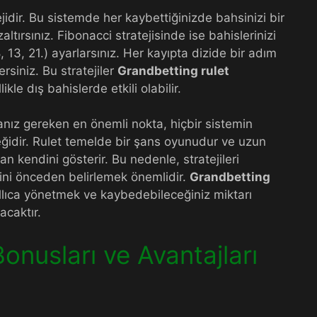
ejidir. Bu sistemde her kaybettiğinizde bahsinizi bir
zaltırsınız. Fibonacci stratejisinde ise bahislerinizi
8, 13, 21.) ayarlarsınız. Her kayıpta dizide bir adım
ersiniz. Bu stratejiler
Grandbetting rulet
kle dış bahislerde etkili olabilir.
anız gereken en önemli nokta, hiçbir sistemin
ğidir. Rulet temelde bir şans oyunudur ve uzun
 kendini gösterir. Bu nedenle, stratejileri
rini önceden belirlemek önemlidir.
Grandbetting
llıca yönetmek ve kaybedebileceğiniz miktarı
acaktır.
onusları ve Avantajları