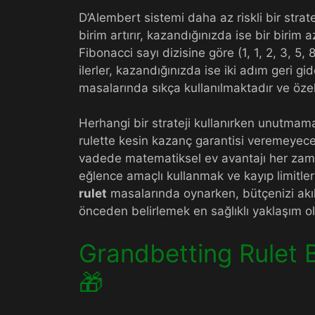
D’Alembert sistemi daha az riskli bir strat
birim artırır, kazandığınızda ise bir birim a
Fibonacci sayı dizisine göre (1, 1, 2, 3, 5, 
ilerler, kazandığınızda ise iki adım geri gid
masalarında sıkça kullanılmaktadır ve özelli
Herhangi bir strateji kullanırken unutmam
rulette kesin kazanç garantisi veremeyece
vadede matematiksel ev avantajı her zaman
eğlence amaçlı kullanmak ve kayıp limitle
rulet
masalarında oynarken, bütçenizi akı
önceden belirlemek en sağlıklı yaklaşım ol
Grandbetting Rulet B
🎁