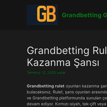
İçeriğe
atla
Grandbetting G
Grandbetting Rul
Kazanma Şansı
Temmuz 12, 2025
yazar
Grandbetting rulet
oyunları kazanma şans
bulacaksınız. Rulet, şans oyunları arasınd
ve Grandbetting platformunda sunulan çeşitl
devam ediyor. Kırmızı-siyah, tek-çift veya 