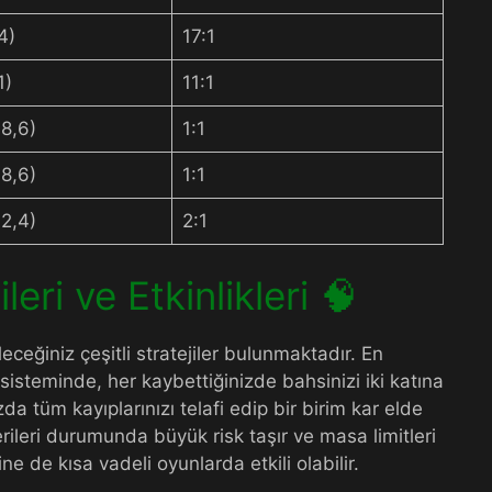
4)
17:1
1)
11:1
8,6)
1:1
8,6)
1:1
2,4)
2:1
leri ve Etkinlikleri 🧠
eceğiniz çeşitli stratejiler bulunmaktadır. En
 sisteminde, her kaybettiğinizde bahsinizi iki katına
da tüm kayıplarınızı telafi edip bir birim kar elde
rileri durumunda büyük risk taşır ve masa limitleri
de kısa vadeli oyunlarda etkili olabilir.