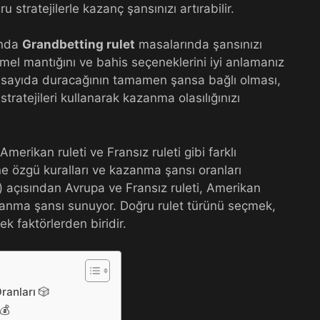
stratejilerle kazanç şansınızı artırabilir.
unda
Grandbetting rulet
masalarında şansınızı
mel mantığını ve bahis seçeneklerini iyi anlamanız
 sayıda duracağının tamamen şansa bağlı olması,
 stratejileri kullanarak kazanma olasılığınızı
erikan ruleti ve Fransız ruleti gibi farklı
ne özgü kuralları ve kazanma şansı oranları
) açısından Avrupa ve Fransız ruleti, Amerikan
anma şansı sunuyor. Doğru rulet türünü seçmek,
ek faktörlerden biridir.
ranları 🎲
💰