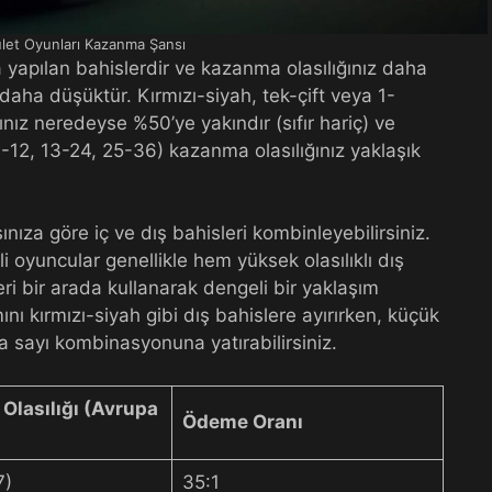
let Oyunları Kazanma Şansı
a yapılan bahislerdir ve kazanma olasılığınız daha
ha düşüktür. Kırmızı-siyah, tek-çift veya 1-
nız neredeyse %50’ye yakındır (sıfır hariç) ve
1-12, 13-24, 25-36) kazanma olasılığınız yaklaşık
sınıza göre iç ve dış bahisleri kombinleyebilirsiniz.
oyuncular genellikle hem yüksek olasılıklı dış
ri bir arada kullanarak dengeli bir yaklaşım
ını kırmızı-siyah gibi dış bahislere ayırırken, küçük
ya sayı kombinasyonuna yatırabilirsiniz.
Olasılığı (Avrupa
Ödeme Oranı
7)
35:1