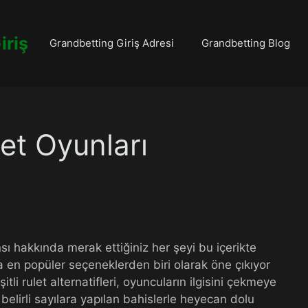
iriş
Grandbetting Giriş Adresi
Grandbetting Blog
et Oyunları
ı hakkında merak ettiğiniz her şeyi bu içerikte
a en popüler seçeneklerden biri olarak öne çıkıyor
i rulet alternatifleri, oyuncuların ilgisini çekmeye
belirli sayılara yapılan bahislerle heyecan dolu