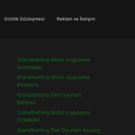
Gizlilik Sözleşmesi
Reklam ve İletişim
Grandbetting Mobil Uygulama
Avantajları
Grandbetting Mobil Uygulama
İnceleme
Grandbetting Slot Oyunları
Rehberi
Grandbetting Mobil Uygulama
Özellikleri
Grandbetting Slot Oyunları Kazanç